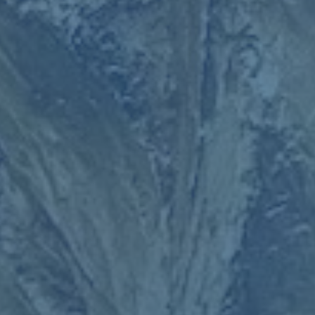
可理解”的动作 并强调波图的脚踝在犯规后“
世界杯积分规则
2026-08-07T06:00:13+08:00