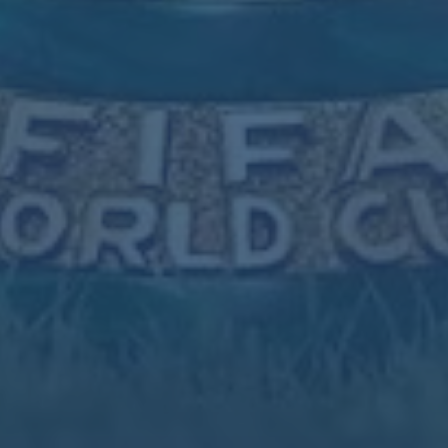
经核磁共振检查确认 塞巴略斯伤情没有预期严重
2026-08-05T06:00:16+08:00
核磁结果传来 塞巴略斯躲过最坏结局的背后 当一名核心
中场在比赛中突然倒地捂腿时，球迷脑海里往往会瞬间
闪过无数画面 从长时间缺阵 到赛季报销 再到球队体系被
迫重建 尤其是像塞巴略斯这样技术细腻 跑