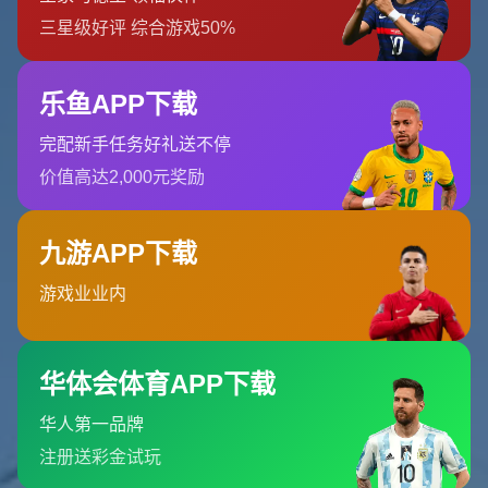
2026美加墨世界杯投注技巧APP
2026-08-08T06:00:13+08:00
2026美加墨世界杯投注技巧APP全新玩法解析 当世界杯
第一次由三个国家联办、首次扩军到48支球队、首次跨
越如此大洲跨度时，普通球迷的观赛方式也悄然改变 过
去盯着电视买几注即可的时代已经一去不返