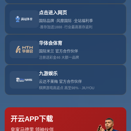
世界杯买球资金管理：规避无序投资的实用策略
2026-08-09T06:00:12+08:00
世界杯买球资金管理秘诀 理性玩家如何避开无序投入陷
阱 每到世界杯，不少人都会被铺天盖地的赛事信息和社
交平台上的“稳赚方案”裹挟，情绪被一点点点燃，从原本
只是想小额体验比赛乐趣，慢慢滑向高频下注甚