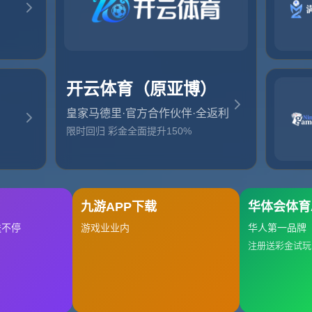
首次由美国 加拿大 墨西哥三国联合举办 也是扩军到48支球队后的第一次
此 2026美加墨世界杯每日赛程在哪里看 成了比谁夺冠还要更现实的核
查询方法就显得格外重要