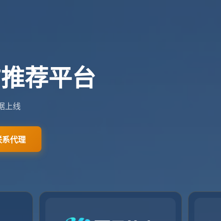
公司简介
产品中心
新闻资讯
行业资讯
公司动态
2026美加墨世界杯每日赛程在哪里看
发布时间：2026-08-07T06:00:13+08:00
攻略解析