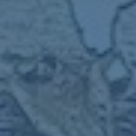
从媒体和内容创作者视角看每日赛程
对体育媒体 直播平台和自媒体创作者而言，“2026世界
杯每日赛程详细”更像是一份内容生产排班表。小组赛
期间每天有多场比赛，如何安排解说轮换 直播档期 赛
后节目和深度复盘，完全取决于对每日赛程的理解和运
用。以一家体育媒体为例，一般会将每日赛程拆分为 准
备时段 实况报道时段 赛后延伸时段。在准备时段，编
辑需要根据当天的对阵信息提前策划“看点预热” 预测分
析 用户互动话题等内容；实况报道时段则用来进行文字
直播 短视频剪辑 社交平台即时更新；到了赛后延伸时
段，才是深度内容的主战场，如战术板解析 球员表现评
估 小组出线形势推演等。某些平台甚至会以“每日赛程”
为核心，推出日度观赛指南栏目，用更口语化的方式告