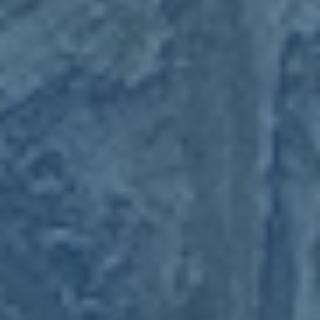
奏可能更快，对抗更激烈 傍晚场则可能是一支南美球队
对阵非洲球队，风格碰撞显著，适合战术观察 夜间场则
安排东道主或关注度最高的豪门，以吸引最大收视率。
对于媒体，清晰的每日赛程意味着可以提前规划 每个时
段的解说阵容 谁负责数据分析 谁负责现场连线；对于
球迷，这样的赛程详细信息则有利于制定“分段观赛计
划”，例如选择中午和夜间两场作为重点，将下午和傍
晚场通过战报或精彩集锦补足，从而在有限时间中最大
化信息密度。
淘汰赛阶段每日赛程的差异化特征
进入淘汰赛后，虽然每日总场次减少，但“2026世界杯
每日赛程详细”的价值反而提高。原因在于淘汰赛每一
场都可能引发表情包 热搜和长久被记住的瞬间，稍有错