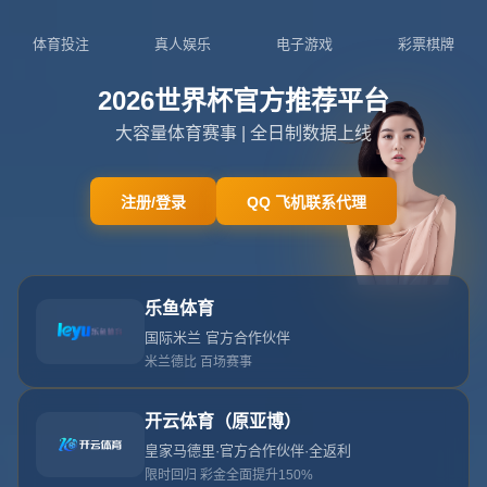
新闻中心
2026世界杯每日赛程详细
发布时间：2026-08-07T06:00:13+08:00
2026世界杯每日赛程详细指南与观赛策略