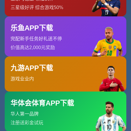
当球迷开始讨论“2026世界杯每日赛程详细”时，不再只
是简单关心谁和谁对阵，而是关心如何在为期一个多月
的时间里，将每一天的精彩不落下——从小组赛的密集
轰炸，到淘汰赛的高压对决，再到最终决战的巅峰一
夜。尤其这届世界杯由美国加拿大墨西哥三国联合举
办，跨越多个时区、更多城市和更长的比赛日，让“每
日赛程”成为观赛计划中的核心关键词。想真正看懂这
届世界杯，不仅要知道比赛什么时候踢，更要理解赛程
背后的逻辑、节奏与策略，这正是本文希望为你梳理和
呈现的重点。
理解2026世界杯每日赛程的整体结构
围绕“2026世界杯每日赛程详细”去构建观赛与报道计
划，首先要弄清整个赛事从时间轴上的基本结构。根据