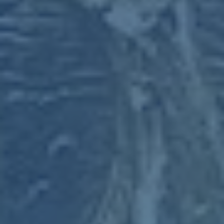
诉用户 今天这三场必须看 那一场可以当作背景音，这
种内容的价值就在于把零散的赛程信息转换为拥有选择
逻辑的观赛方案。
球迷个人如何利用每日赛程优化观赛体验
从个人体验出发，理解和利用“2026世界杯每日赛程详
细”可以从三个维度展开 时间管理 情绪节奏与信息吸
收。首先是时间管理 在小组赛高密度赛程中，如果试图
不眠不休看完所有比赛，不仅难以坚持，也会使观赛体
验下降。更理性的做法是依据每日赛程设定优先级 锁定
与最关注球队相关的比赛，作为不可错过的硬性安排；
挑出每天一到两场话题力或实力水平较高的次重点比
赛；其余的，可以看集锦或战报补足信息。其次是情绪
节奏 连续多日高强度观赛容易出现“观赛疲劳”，在赛程