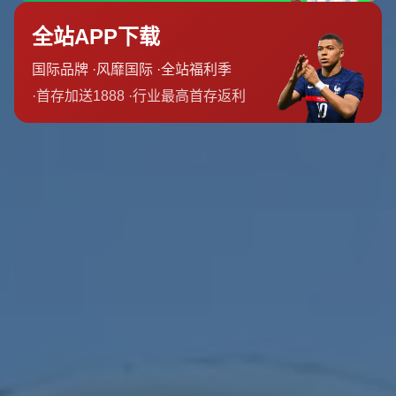
需求布局竞技体育科技、运动医学、体育大数据等前沿
领域，打造具有标志性的科研成果。其三，在社会服务
层面，学校将进一步发挥自身在全民健身服务、体育政
策咨询、校园体育推广等方面的优势，为地方发展和国
家治理提供更加专业的智力支持。
值得注意的是，会议特别强调以高质量党建引领高质量
发展，将全面从严治党要求贯穿办学治校全过程。这一
安排并非抽象的政治口号，而是确保学校发展方向不偏
离、发展过程更规范、发展成果更惠及师生的制度保
障。通过强化基层党组织战斗堡垒作用、完善党组织在
学院和科研团队中的领导机制，学校力图构建起“一个
支部一座堡垒”“一名党员一面旗帜”的生动局面。比
如，在一些高水平运动队中，党支部书记兼任教练组成