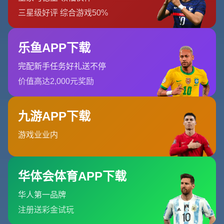
在通过更系统的顶层设计，让学校的发展目标与国家需
求实现高水平对接。也正这次会议不只是校园内部的
“工作会”，而是一场面向未来的战略动员。
在具体内容上，第十三次党代会突出强调了学校的“三
位一体”功能定位——高水平体育人才培养、高层次体
育科学研究、高质量社会服务。这三项功能看似分散，
实则相互支撑，共同构成北京体育大学参与新时代体育
强国建设的主轴。其一，在人才培养方面，会议强调要
深化教育教学改革，推动“学训赛一体化”育人模式，鼓
励学生在课堂、训练场与国际赛场上多维发展，使其既
能成为高水平运动员、教练员，也能成长为具备国际视
野的复合型体育人才。其二，在科研方面，党代会提出
要加快建设若干具有引领力的科研平台，围绕国家重大