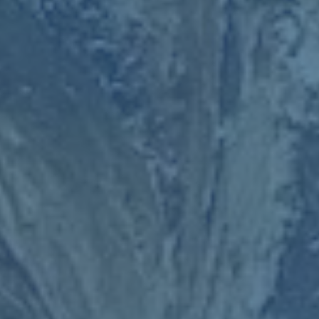
会议也敏锐洞察到国际体育格局深刻调整带来的新机遇
与新挑战，提出要进一步提升学校参与国际体育治理和
国际交流合作的能力。在这一点上，北京体育大学具有
得天独厚的基础——长期承担多项国际单项体育组织培