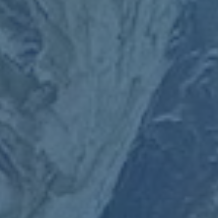
训项目，积极参与国际学术交流与规则研究。本次党代
会在此基础上强调，要将体育外语人才培养、国际组织
实习实践平台建设、国际合作研究项目纳入整体发展规
划，鼓励更多青年教师和学生走出去，在更大舞台讲好
中国体育故事，也把世界先进经验带回校园。通过这些
路径，学校不仅是体育人才培养基地，也是国际体育话
语体系构建的重要参与者，这与国家倡导的“积极参与
全球体育治理”目标高度契合。