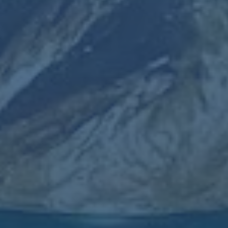
从治理能力现代化的角度看，北京体育大学第十三次党
代会还对内部管理体系和治理能力提出更高要求。借助
信息化、数字化手段，学校正在推动教学管理、科研管
理、竞赛管理一体化平台建设，以数据赋能决策、以系
统提升效率。比如，在学生培养环节，学校尝试整合课
程学习、训练负荷、伤病情况、心理状态等多维数据，
构建学生成长档案，帮助辅导员、教练员与任课教师形
成协同育人的闭环，这种治理理念的创新为“以学生为
中心”的人才培养模式提供了技术支撑。党代会在此基
础上提出，要进一步完善以质量为导向的评价机制，让
真正有利于人才成长、体育科技创新和社会服务的工作