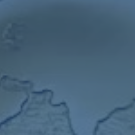
员，通过组织生活与训练、比赛深度融合，使党员运动
员在关键比赛中承担更重要的责任，在日常训练中发挥
示范引领作用，这种党建嵌入式育人机制，已经在实践
中展现出良好的成效。
如果把第十三次党代会看作北京体育大学新阶段发展的
“施工图”，那么这些年涌现出的典型案例则是最有说服
力的“样板工程”。以某奥运项目国家队共建训练基地为
例，学校通过与行业管理中心深度合作，建立集训练、
科研、康复、教学为一体的开放平台。一名运动员在备
战周期中，由于旧伤反复困扰，团队邀请校内运动医学
专家与生物力学科研团队共同会诊，利用三维运动捕捉
技术和力量测试平台对其动作进行精准分析，在训练负
荷和动作技术上进行针对性调整。最终，该运动员不仅
顺利完成奥运比赛任务，还在赛后以在读研究生身份参