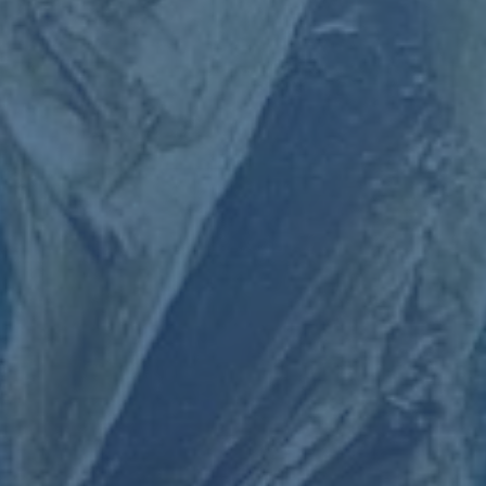
26美加墨世界杯小组赛的开球时间通常会集中在三个主要时间段 第一类是
求相对灵活的场次 第二类是
当地傍晚到晚间黄金时段
这是收视率和现场
多场小组赛 通过间隔两到三个小时 分布在不同的城市和时区 让全世界
比赛日甚至会有更多场次 在美加墨世界杯这种扩军背景下 小组赛密度更高 
赛的球迷来说 了解这种节奏 比死记硬背每一场“几点开始”更为重要