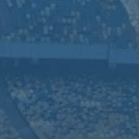
小组赛常见开球时间段的三个层次
根据以往世界杯以及国际足联对外公布的赛程设计习惯 20
理等因素 通常被用来安排关注度中等 或对电视转播时段要
在这个时间 第三类则是
同一天多场比赛错峰开球
当天会安排
以往世界杯经验表明 一天安排三到四场小组赛是常态 某些
早场 晚间晚场这样比较有规律的结构 对于想要系统追看小组