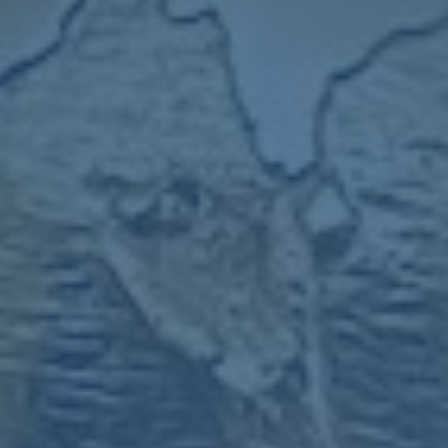
率的量化。学会读懂赔率，是新手从“凭感觉”转向“有
依据”的关键一步。以十进制赔率为例，如果某球队胜
利的赔率是1.80，意味着你投注100元，若结果符合预
测，理论回报是180元；赔率越低，说明平台认为结果
越有可能发生。新手很容易被高赔率吸引，觉得“回报
大更刺激”，却忽略了高赔率往往意味着低概率。更理
性的做法是，将赔率视作“市场给出的数字意见” 用来与
自己的判断做对比：如果你对一支球队的信心显著高于
赔率所暗示的概率，这类选择才具有一定“价值投注”的
意义。
除了理解赔率和玩法，选择一个靠谱的世界杯投注平台
同样至关重要。一个合规、安全的平台，不仅关乎资金
安全，也关系到赔率是否合理、结算是否及时以及客服