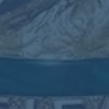
核心在于：用数据和常识修正直觉，而不是用侥幸心理
对抗概率。
除了单场投注，新手在世界杯投注平台上还会遇到各种
组合玩法，例如串关投注，将多场比赛结果捆绑在一
起，全部预测正确才能获利。这类玩法看似回报更可
观，因为赔率会相乘，但与此只要其中一场“失手” 整个
注单就会失效。对新手来说，与其一开始就追求高倍回
报，不如先用简单的单场投注熟悉节奏，等对玩法、球
队和赔率都有更清晰认识之后，再考虑少量尝试组合。
即便尝试串关，也建议控制场次数量，避免把过多不确
定性叠加在一起。