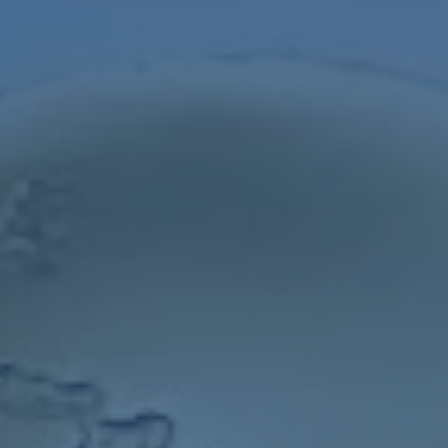
了解基础玩法是新手走进世界杯投注平台的第一步。常
见的玩法主要包括：赛果投注、让球投注、大小球投注
以及一些比较有趣的衍生玩法。赛果投注最简单，就是
猜主胜、平局或客胜，是大多数新手的入门选择。让球
投注则更考验对比赛走势的理解，例如强队让一球，如
果实际比分只是小胜或被逼平，投注结果就未必如你所
愿。大小球则是预测总进球数高于或低于某个数值，相
对来说更适合不想纠结谁输谁赢、只关注攻防节奏的玩
家。新手在一开始不必追求多而全，选择一两种最易理
解的玩法精耕，往往比到处“尝鲜”更划算。
当你进入具体的世界杯投注平台时，最常看到的就是各
种形式的赔率，这些数字背后其实是平台对比赛结果概