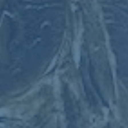
响应是否迅速。在评估平台时，可以重点观察几个维度
平台是否具备合法资质 是否具备清晰的规则说明 是否
支持多种安全支付方式 赔率与市场平均水平是否相近。
新手往往容易被“超高回报”和“各种返利活动”吸引，这
时候要保持警惕：真正的优质平台，往往在风控与合规
方面格外谨慎，不会一味制造虚高噱头，而是通过界面
友好、数据透明、玩法清晰来提升体验。