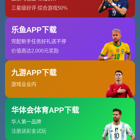
崩盘，也会提前布局更替方案。
安帅的形象 如今成了双刃剑
安切洛蒂在皇马一直被视为“稳定器”和“更衣室管理大
师”。他擅长用最简洁的战术框架，把一群个性鲜明的
球星调和成可以并肩作战的整体。正是这种“润物细无
声”的管理方式，帮助皇马在动荡年代拿到欧冠和联赛
奖杯。但问题在于，当球队进入更新换代期，这种过于
温和、偏重平衡的风格，容易被解读为保守。高层希望
看到的是一支节奏更快、压迫更强、轮换更大胆的皇
马，而不是依靠个别巨星灵光乍现的“经验型球队”。龙
赛罗提到在一月时俱乐部就有动念，某种程度上也是一
种信号：安帅在更衣室的权威仍在，但在董事会心中的
战术前景，已不再是唯一答案。