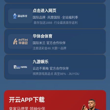
又一次关于主帅前景的日常流言。但如果把这则爆料放
进皇马这家俱乐部一贯的行事逻辑中，你会发现它并非
空穴来风，而更像是对一个漫长博弈过程的阶段性揭示
——安帅和皇马之间的合作已经进入倒计时，只是双方
都在谨慎地选择分手的方式和时机。
一月就动念 皇马高层的真实焦虑
按照龙赛罗的说法，皇马高层早在一月份就认真考虑过
解雇安切洛蒂，这个时间点颇具象征意义。赛季中段，
伤病潮、战术质疑、未来规划的叠加，让俱乐部不得不
冷静评估：这支由安帅执教的球队，能否在短期内保证
成绩，在长期又是否契合皇马的更新节奏。皇马从不缺
耐心，但他们的耐心一向是建立在结果和掌控感上的。
一旦高层觉得球队正在失去方向感，哪怕成绩尚未彻底