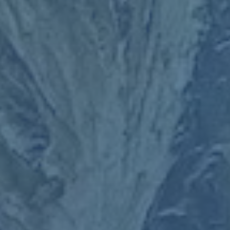
围绕安帅的战术争议主要集中在三个层面 一是中场使用
上的保守轮换 二是边路进攻过度依赖个人能力 三是对
高位压迫的执行并不持续。在对阵强敌时 皇马常常在开
局阶段承受巨大压力 依靠门将和中卫群的临场发挥才避
免比分拉开。这种高风险的比赛路径，很难让高层相信
球队的长期竞争力足够稳定。与此随着新生代球员在五
大联赛中快速成长，人们越来越期待皇马也能呈现一种
更具整体性的压迫型打法，而不仅仅是依靠“银河战舰
式的个体爆点”。在这种整体环境下，安帅以经验和冷