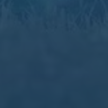
回到“皇马一月份就想解雇安帅 他会在明夏离开”这则爆