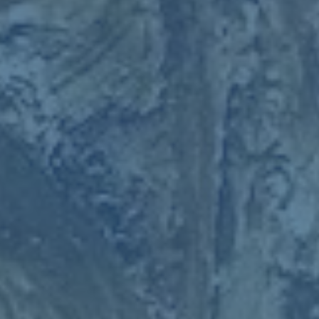
出不穷的环境下，他们必须让每一次重大人事调整都显
得“有理有据”，而非情绪化操作。
战术层面 质疑声集中在哪些点