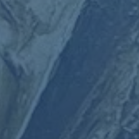
静为核心的战术风格，不可避免地被放在放大镜下仔细
审视。
案例参照 曼城与利物浦的“对比压力”
如果说龙赛罗的爆料只是一个开端，那么整个欧洲环境
则构成了更大的背景板。曼城在瓜迪奥拉手下形成了高
度体系化的进攻与压迫结构，利物浦则在克洛普时代完
成了从落寞豪门到全欧标杆的蜕变。这两大案例不断向
皇马高层施加强烈的“对比压力” 他们很难满足于只是在
关键夜晚完成逆转的“欧冠DNA叙事”，而是希望球队在
整个赛季的每个阶段都展现出可复用、可复制的稳定打
法。这种思维转变直接影响了他们对主帅的考量：一个
优秀的“杯赛型教练”，已经不足以符合新时代皇马的期
待。