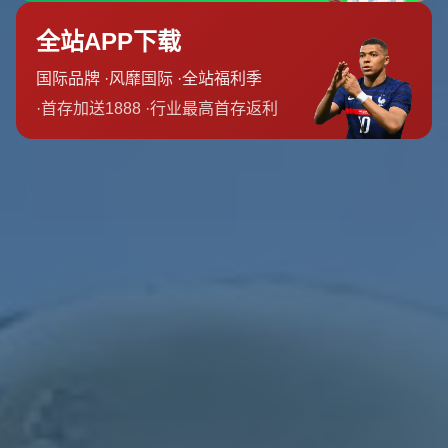
从成绩到过程 皇马要求的升级
如果只看成绩，解雇安帅似乎缺少说服力。但皇马的要
求从来不仅是冠军数，更是赢球方式。在五大联赛激烈
内卷的背景下，顶级豪门越来越看重“过程的可持续
性”。这包括阵容的年龄结构、战术的前瞻性、球员的
成长空间等多个维度。安帅擅长在手里已有的资源中做
减法和最优组合，而皇马高层如今更希望有一位能主动
做“加法”的教练——在训练内容、数据分析、年轻球员
塑造上有明显前瞻布局。龙赛罗的爆料之所以引发广泛
讨论，恰恰是因为它点中了一个矛盾核心：成绩尚可，
但方向存疑。
明夏离开 体面分手还是无奈妥协
“他会在明夏离开”这句话，其实已经给出了这场博弈的